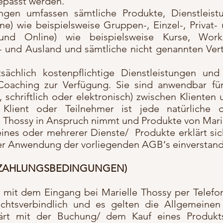
gepasst werden.
ngen umfassen sämtliche Produkte, Dienstleist
ine) wie beispielsweise Gruppen-, Einzel-, Privat-
und Online) wie beispielsweise Kurse, Work
- und Ausland und sämtliche nicht genannten Ver
tsächlich kostenpflichtige Dienstleistungen un
oaching zur Verfügung. Sie sind anwendbar für 
, schriftlich oder elektronisch) zwischen Klienten
lient oder Teilnehmer ist jede natürliche od
e Thossy in Anspruch nimmt und Produkte von Marie
nes oder mehrerer Dienste/ Produkte erklärt sich
der Anwendung der vorliegenden AGB‘s einverstan
UND ZAHLUNGSBEDINGUNGEN)
mit dem Eingang bei Marielle Thossy per Telefo
chtsverbindlich und es gelten die Allgemeine
lärt mit der Buchung/ dem Kauf eines Produkts