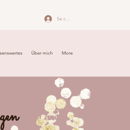
Se connecter
senswertes
Über mich
More
ngen