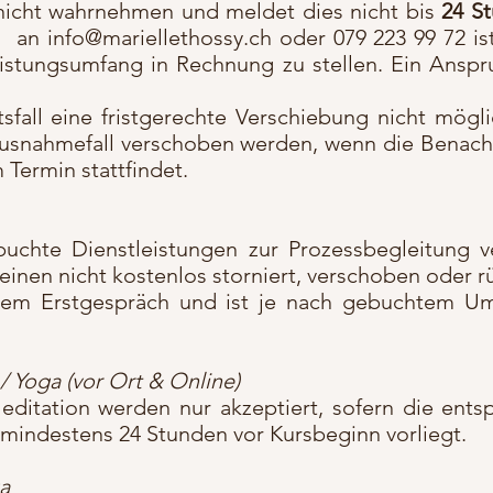
nicht wahrnehmen und meldet dies nicht bis
24 S
on an
info@mariellethossy.ch
oder 079 223 99 72 is
stungsumfang in Rechnung zu stellen. Ein Anspru
tsfall eine fristgerechte Verschiebung nicht mögli
Ausnahmefall verschoben werden, wenn die Benachr
Termin stattfindet.
buchte Dienstleistungen zur Prozessbegleitung v
inen nicht kostenlos storniert, verschoben oder r
 dem Erstgespräch und ist je nach gebuchtem 
/ Yoga (vor Ort & Online)
editation werden nur akzeptiert, sofern die ents
mindestens 24 Stunden vor Kursbeginn vorliegt.
ga