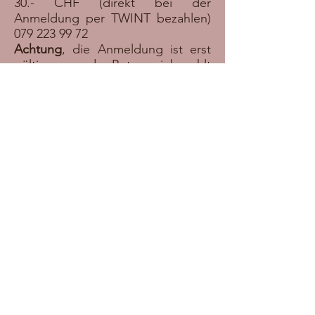
30.- CHF (direkt bei der
Anmeldung per TWINT bezahlen)
079 223 99 72
Achtung
, die Anmeldung ist erst
gültig, wenn der Betrag einbezahlt
wurde
Mitnehmen
Eine Trinkflasche und bequeme
Kleider sind empfohlen. Die
Meditation wird ca 45 Minuten
liegend oder sitzend auf
Yogamatten / Sitzkissen / Stuhl
stattfinden. Kissen, Decken,
Yogamatten und Meditationskissen
stehen dir zur Verfügung. Du darfst
gerne auch eigenes Material
mitbringen, um es dir bequemer
zu machen.
Anzahl Teilnehmer