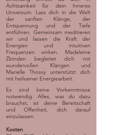
Achtsamkeit für dein Inneres
Universum. Lass dich in die Welt
der sanften Klänge, der
Entspannung und der Tiefe
entführen. Gemeinsam meditieren
wir und lassen die Kraft der
Energien und intuitiven
Frequenzen wirken. Madeleine
Z
binden begleitet dich mit
wundervollen Klängen und
Marielle Thossy unterstützt dich
mit heilsamer Energiearbeit.
Es sind keine Vorkenntnisse
notwendig. Alles, was du dazu
brauchst, ist deine Bereitschaft
und Offenheit, dich darauf
einzulassen.
Kosten