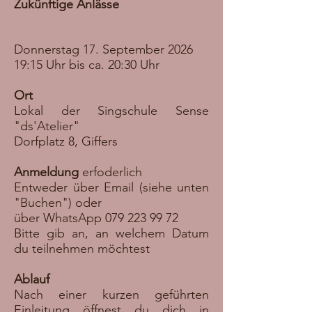
Zukünftige Anlässe
Donnerstag 17. September 2026
19:15 Uhr bis ca. 20:30 Uhr
Ort
Lokal der Singschule Sense
"d
s'Atelier"
Dorfplatz 8, Giffers
Anmeldung
erfoderlich
Entweder über Email (siehe unten
"Buchen") oder
über WhatsApp
079 223 99 72
Bitte gib an, an welchem Datum
du teilnehmen möchtest
Ablauf
Nach einer kurzen geführten
Einleitung öffnest du dich in